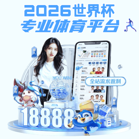
立即注册
fb体育官网
官网 · 权威
体育数据平台
FB体育官网 OFFICIAL WEBSITE
自2022年创立以来，
fb体育官网
致力于为用户提供包
括NBA、英超、欧洲杯、LPL在内的热门赛事直播与数
据服务，广受用户信赖。
立即下载fb体育官网APP