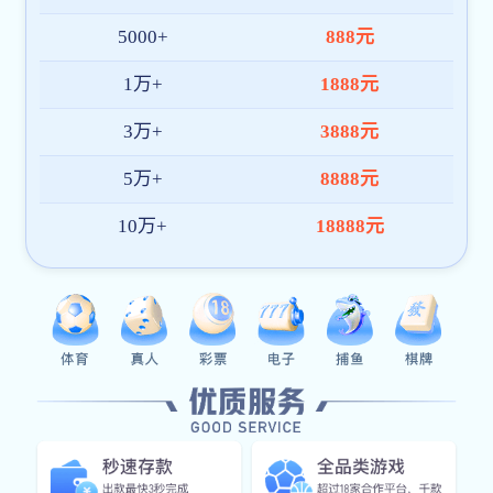
1、防守技巧的全面提升
奥萨尔·汤普森在本赛季初期就展现出了出色的防守能
力，而最近四场比赛更是让人刮目相看。他在抢断方
面表现尤为突出，15次抢断展示了他敏锐的判断力和
快速的反应速度。在对抗激烈的比赛中，这种能力使
得他能够及时切断对方进攻，给球队带来很大的帮
助。
此外，汤普森的盖帽能力也不可小觑。他在四场比赛
中实现了5次盖帽，充分体现了他的身高优势与弹跳
能力。这不仅意味着他能有效阻挡对手的投篮，还能
激发队友们的士气，为球队营造一个积极向上的氛
围。