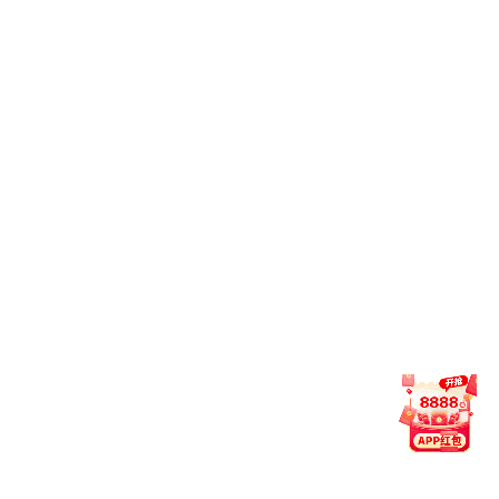
当后卫需要支援时，他总能及时回归禁区进行保护，
这种无私合作精神让球队更具竞争力。而且，通过不
断磨合，他们之间已经形成了一种良好的化学反应，
使整个球队运转更加流畅。
最终，可以说正是这种深厚的团队配合，让奥萨尔·汤
普森即便在压力巨大的情况下，也依然能够保持稳定
发挥，并持续贡献精彩表现。这也为他的职业生涯奠
定了坚实基础。
4、未来发展的潜力
综观奥萨尔·汤普森近期表现，可以预见他的未来充满
无限可能。首先，他年轻且充满激情，对篮球有着强
烈追求。这种动力会促使他不断探索自身潜能，并努
力提升各项技能。从技术层面来看，目前他的防守已