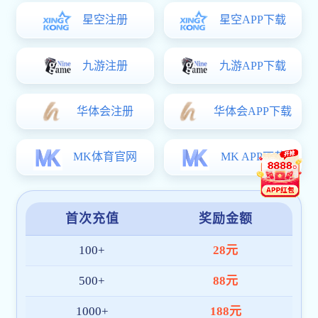
常见风险威胁
暴力破解尝试
账户冒用登录
中间人劫持
数据泄露与滥用
非法脚本注入
FB体育(中国)官方网站防护体系
高强度密码加密机制
实时设备监测与IP识别
HTTPS + TLS 1.3 加密协议
行为日志审计 + 异常告警
XSS/SQL注入防护规则引擎