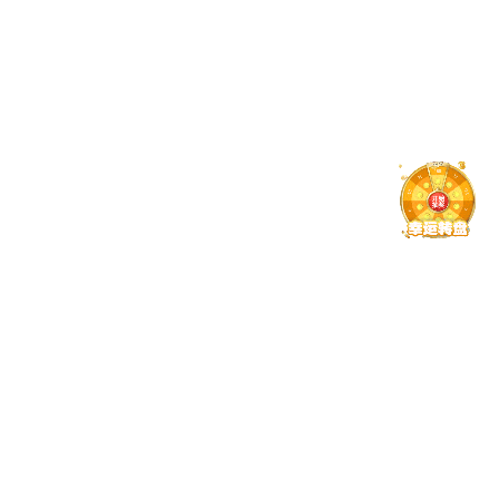
康利强调球队需提升节奏以打破进攻停滞状态
2026-07-11
34 次浏览